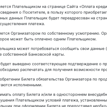
вляется Плательщиком на странице Сайта «Оплата кре
сведения о Посетителе, в пользу которого приобретае
нных данных Плательщик будет переадресован на стра
осуществления платежа.
яется Организатором по собственному усмотрению. Ор
оторое может быть оплачено одним Плательщиком.
тельщика может потребоваться сообщить свои данные (
е собственной Банковской карты.
у будет выведено соответствующее подтверждение о п
еобходимо распечатать для получения возможности пр
бретении Билета обязательства Организатора по прод
таются исполненными.
инимать оплату Билета и/или в одностороннем внесудеб
рушения Плательщиком условий платежа, установленн
ельщик при оформлении Билета не предоставил необх