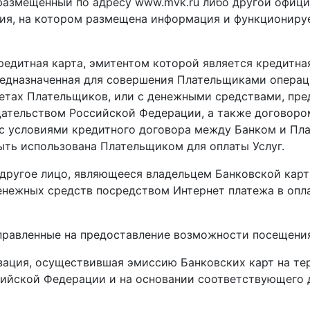
а размещенный по адресу www.mvk.ru либо другой офиц
я, на котором размещена информация и функционируе
кредитная карта, эмитентом которой является кредитн
редназначенная для совершения Плательщиками опера
четах Плательщиков, или с денежными средствами, пр
ательством Российской Федерации, а также договором
 с условиями кредитного договора между Банком и Пла
ыть использована Плательщиком для оплаты Услуг.
е другое лицо, являющееся владельцем Банковской кар
енежных средств посредством Интернет платежа в оплат
направленные на предоставление возможности посещен
низация, осуществившая эмиссию Банковских карт на т
сийской Федерации и на основании соответствующего 