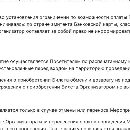
.
раво установления ограничений по возможности оплат
раничиваясь: по стране эмитента Банковской карты, кл
Организатор оставляет за собой право не информирова
иятие осуществляется Посетителем по распечатанному
 установленные перед входом на территорию проведен
ения о приобретении Билета обмену и возврату не под
ерждения о приобретении Билета Организатором не вы
твляется только в случае отмены или переноса Меропри
ине Организатора или перенесения сроков проведения 
еста его проведения, Плательщику возвращается полна