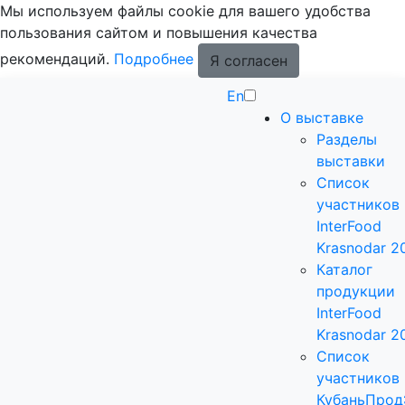
Мы используем файлы cookie для вашего удобства
пользования сайтом и повышения качества
рекомендаций.
Подробнее
Я согласен
En
О выставке
Разделы
выставки
Список
участников
InterFood
Krasnodar 2
Каталог
продукции
InterFood
Krasnodar 2
Список
участников
КубаньПрод