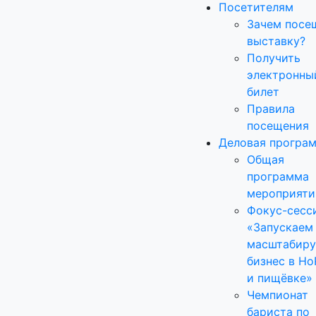
Посетителям
Зачем посе
выставку?
Получить
электронны
билет
Правила
посещения
Деловая програ
Общая
программа
мероприяти
Фокус-сесс
«Запускаем
масштабир
бизнес в H
и пищёвке»
Чемпионат
бариста по