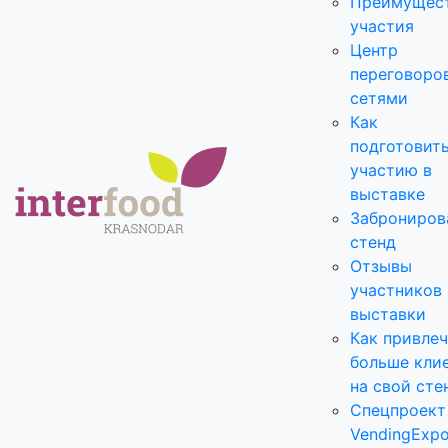
Преимущес
участия
Центр
переговоро
сетями
Как
подготовить
участию в
выставке
Заброниров
стенд
Отзывы
участников
выставки
Как привле
больше кли
на свой сте
Спецпроект
VendingExp