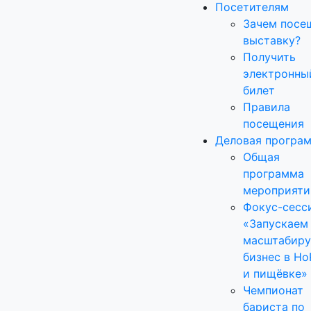
Посетителям
Зачем посе
выставку?
Получить
электронны
билет
Правила
посещения
Деловая програ
Общая
программа
мероприяти
Фокус-сесс
«Запускаем
масштабир
бизнес в H
и пищёвке»
Чемпионат
бариста по