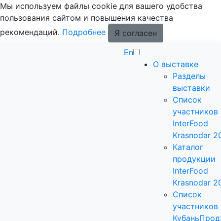
Мы используем файлы cookie для вашего удобства
пользования сайтом и повышения качества
рекомендаций.
Подробнее
Я согласен
En
О выставке
Разделы
выставки
Список
участников
InterFood
Krasnodar 2
Каталог
продукции
InterFood
Krasnodar 2
Список
участников
КубаньПрод