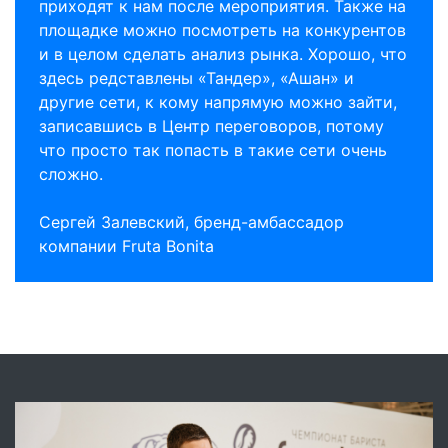
приходят к нам после мероприятия. Также на
площадке можно посмотреть на конкурентов
и в целом сделать анализ рынка. Хорошо, что
здесь редставлены «Тандер», «Ашан» и
другие сети, к кому напрямую можно зайти,
записавшись в Центр переговоров, потому
что просто так попасть в такие сети очень
сложно.
Сергей Залевский, бренд-амбассадор
компании Fruta Bonita