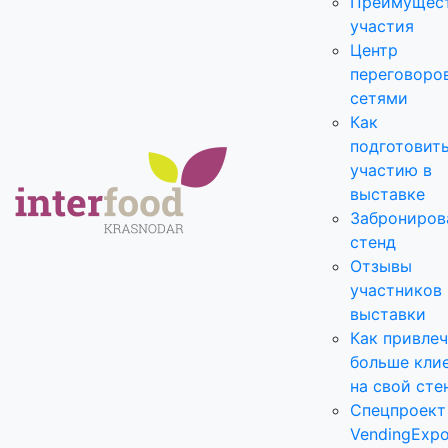
Преимущес
участия
Центр
переговоро
сетями
Как
подготовить
участию в
выставке
Заброниров
стенд
Отзывы
участников
выставки
Как привле
больше кли
на свой сте
Спецпроект
VendingExp