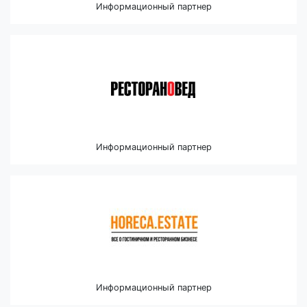
Информационный партнер
Информационный партнер
Информационный партнер