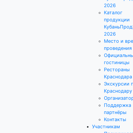
2026
Каталог
продукции
КубаньПрод
2026
Место и вр
проведения
Официальн
гостиницы
Рестораны
Краснодара
Экскурсии 
Краснодару
Организато
Поддержка 
партнёры
Контакты
Участникам