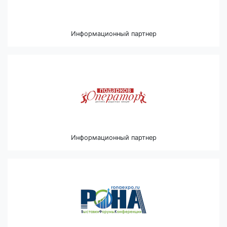
Информационный партнер
Информационный партнер