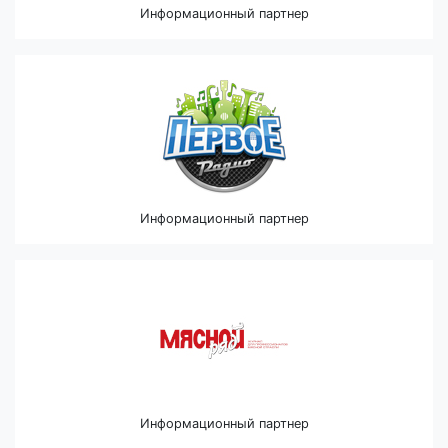
Информационный партнер
Информационный партнер
Информационный партнер