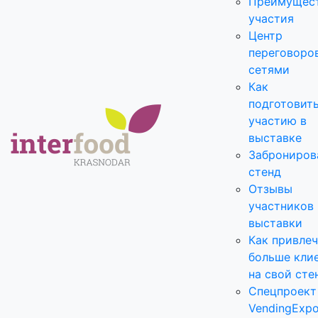
Преимущес
участия
Центр
переговоро
сетями
Как
подготовить
участию в
выставке
Заброниров
стенд
Отзывы
участников
выставки
Как привле
больше кли
на свой сте
Спецпроект
VendingExp