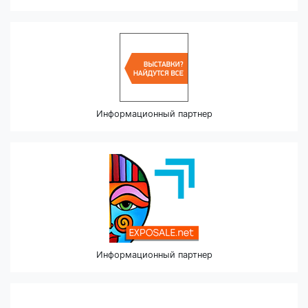
Информационный партнер
Информационный партнер