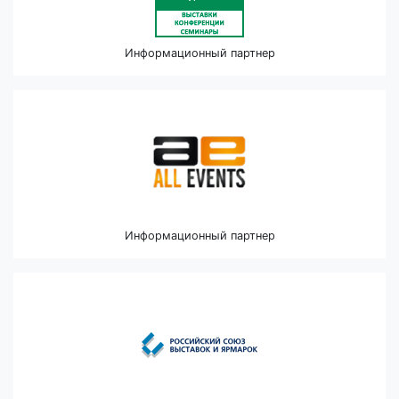
Информационный партнер
Информационный партнер