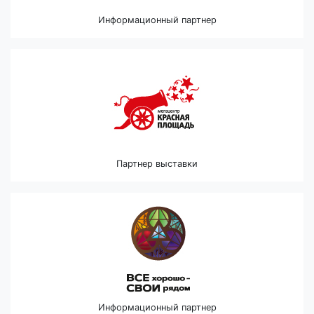
Информационный партнер
Партнер выставки
Информационный партнер