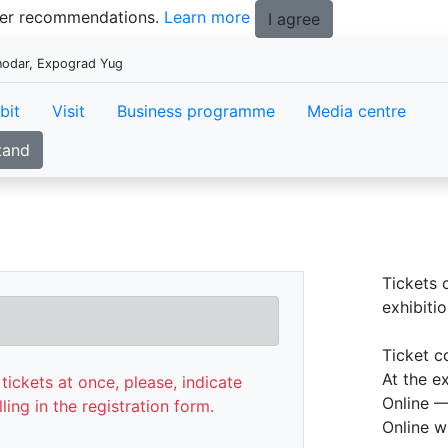
tter recommendations.
Learn more
I agree
snodar, Expograd Yug
bit
Visit
Business programme
Media centre
tand
Tickets 
exhibitio
Ticket c
At the e
tickets at once, please, indicate
Online —
lling in the registration form.
Online w