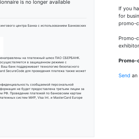
tionnaire is no longer available
If you h
for busi
promo-c
ингового центра Банка с использованием Банковских
Promo-c
exhibitor
еренаправлены на платежный шлюз ПАО СБЕРБАНК.
Promo-co
 осуществляется в защищенном режиме с
и Ваш банк поддерживает технологию безопасного
rCard SecureCode для проведения платежа также может
Send
an 
онфиденциальность сообщаемой персональной
формация не будет предоставлена третьим лицам за
м РФ. Проведение платежей по банковским картам
атежных систем МИР, Visa Int. и MasterCard Europe