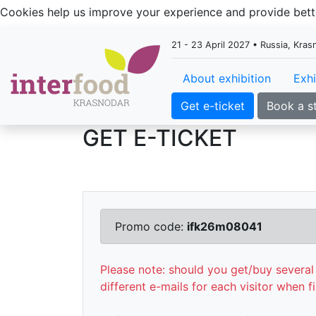
Cookies help us improve your experience and provide be
21 - 23 April 2027 • Russia, Kra
About exhibition
Exhi
Get e-ticket
Book a s
GET E-TICKET
Promo code:
ifk26m08041
Please note: should you get/buy several 
different e-mails for each visitor when fi