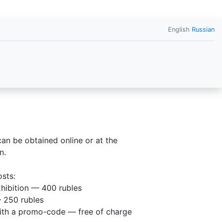
English
Russian
can be obtained online or at the
n.
osts:
xhibition — 400 rubles
 250 rubles
ith a promo-code — free of charge